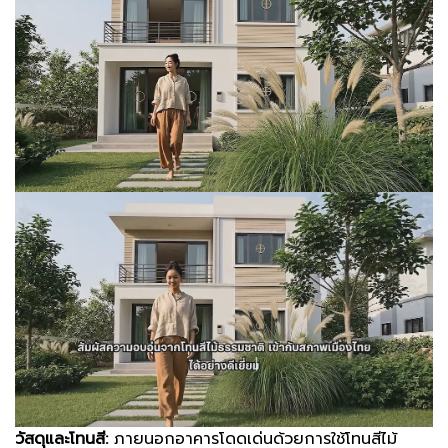
วัสดุและโทนสี:
ภายนอกอาคารโดดเด่นด้วยการใช้โทนสีไม้