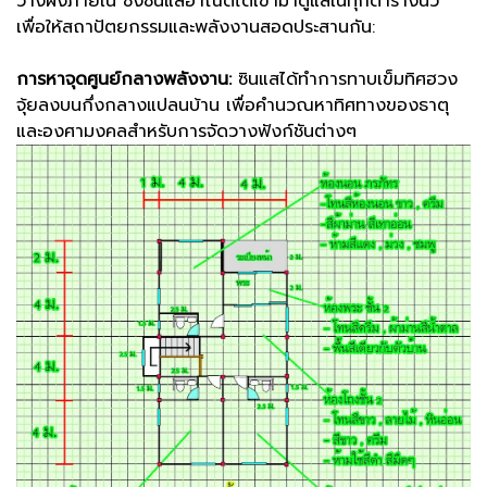
วางผังภายใน ซึ่งซินแสอาณัติได้เข้ามาดูแลในทุกตารางนิ้ว
เพื่อให้สถาปัตยกรรมและพลังงานสอดประสานกัน:
การหาจุดศูนย์กลางพลังงาน:
ซินแสได้ทำการทาบเข็มทิศฮวง
จุ้ยลงบนกึ่งกลางแปลนบ้าน เพื่อคำนวณหาทิศทางของธาตุ
และองศามงคลสำหรับการจัดวางฟังก์ชันต่างๆ