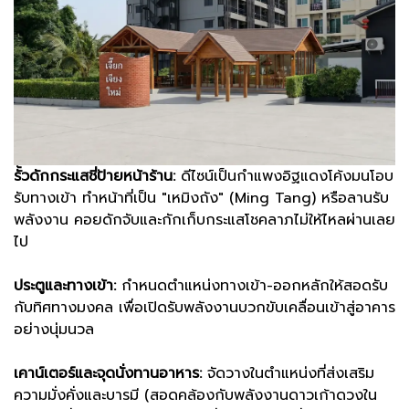
รั้วดักกระแสชี่ป้ายหน้าร้าน:
ดีไซน์เป็นกำแพงอิฐแดงโค้งมนโอบ
รับทางเข้า ทำหน้าที่เป็น "เหมิงถัง" (Ming Tang) หรือลานรับ
พลังงาน คอยดักจับและกักเก็บกระแสโชคลาภไม่ให้ไหลผ่านเลย
ไป
ประตูและทางเข้า:
กำหนดตำแหน่งทางเข้า-ออกหลักให้สอดรับ
กับทิศทางมงคล เพื่อเปิดรับพลังงานบวกขับเคลื่อนเข้าสู่อาคาร
อย่างนุ่มนวล
เคาน์เตอร์และจุดนั่งทานอาหาร:
จัดวางในตำแหน่งที่ส่งเสริม
ความมั่งคั่งและบารมี (สอดคล้องกับพลังงานดาวเก้าดวงใน