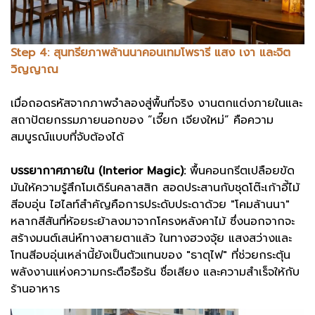
Step 4: สุนทรียภาพล้านนาคอนเทมโพรารี แสง เงา และจิต
วิญญาณ
เมื่อถอดรหัสจากภาพจำลองสู่พื้นที่จริง งานตกแต่งภายในและ
สถาปัตยกรรมภายนอกของ “เจี๊ยก เจียงใหม่” คือความ
สมบูรณ์แบบที่จับต้องได้
บรรยากาศภายใน (Interior Magic):
พื้นคอนกรีตเปลือยขัด
มันให้ความรู้สึกโมเดิร์นคลาสสิก สอดประสานกับชุดโต๊ะเก้าอี้ไม้
สีอบอุ่น ไฮไลท์สำคัญคือการประดับประดาด้วย "โคมล้านนา"
หลากสีสันที่ห้อยระย้าลงมาจากโครงหลังคาไม้ ซึ่งนอกจากจะ
สร้างมนต์เสน่ห์ทางสายตาแล้ว ในทางฮวงจุ้ย แสงสว่างและ
โทนสีอบอุ่นเหล่านี้ยังเป็นตัวแทนของ "ธาตุไฟ" ที่ช่วยกระตุ้น
พลังงานแห่งความกระตือรือร้น ชื่อเสียง และความสำเร็จให้กับ
ร้านอาหาร