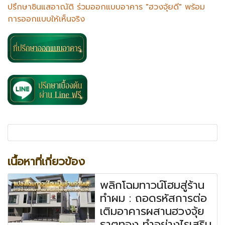
ปรึกษาซินแสอาณัติ ร่วมออกแบบอาคาร "ฮวงจุ้ยดี" พร้อม
การออกแบบให้เห็นจริง
เนื้อหาที่เกี่ยวข้อง
พลิกโฉมทาวน์โฮมสู่ร้าน
ทำผม : ถอดรหัสการต่อ
เติมอาคารผสานฮวงจุ้ย
ธาตุทอง ทำอย่างไรเสริม