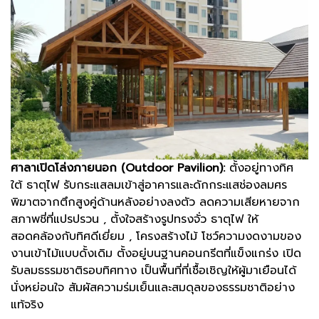
ศาลาเปิดโล่งภายนอก (Outdoor Pavilion):
ตั้งอยู่ทางทิศ
ใต้ ธาตุไฟ รับกระแสลมเข้าสู่อาคารและดักกระแสช่องลมศร
พิฆาตจากตึกสูงคู่ด้านหลังอย่างลงตัว ลดความเสียหายจาก
สภาพชี่ที่แปรปรวน , ตั้งใจสร้างรูปทรงจั่ว ธาตุไฟ ให้
สอดคล้องกับทิศดีเยี่ยม , โครงสร้างไม้ โชว์ความงดงามของ
งานเข้าไม้แบบดั้งเดิม ตั้งอยู่บนฐานคอนกรีตที่แข็งแกร่ง เปิด
รับลมธรรมชาติรอบทิศทาง เป็นพื้นที่ที่เชื้อเชิญให้ผู้มาเยือนได้
นั่งหย่อนใจ สัมผัสความร่มเย็นและสมดุลของธรรมชาติอย่าง
แท้จริง