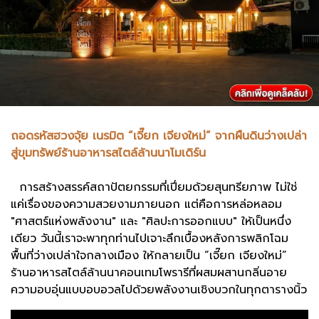
ถอดรหัสฮวงจุ้ย เนรมิต “เจี๊ยก เจียงใหม่” จากผืนดินว่างเปล่า
สู่ขุมทรัพย์ร้านอาหารสไตล์ล้านนาโมเดิร์น
การสร้างสรรค์สถาปัตยกรรมที่เปี่ยมด้วยสุนทรียภาพ ไม่ใช่
แค่เรื่องของความสวยงามภายนอก แต่คือการหล่อหลอม
"ศาสตร์แห่งพลังงาน" และ "ศิลปะการออกแบบ" ให้เป็นหนึ่ง
เดียว วันนี้เราจะพาทุกท่านไปเจาะลึกเบื้องหลังการพลิกโฉม
พื้นที่ว่างเปล่าใจกลางเมือง ให้กลายเป็น “เจี๊ยก เจียงใหม่”
ร้านอาหารสไตล์ล้านนาคอนเทมโพรารีที่ผสมผสานกลิ่นอาย
ความอบอุ่นแบบอบอวลไปด้วยพลังงานเชิงบวกในทุกตารางนิ้ว