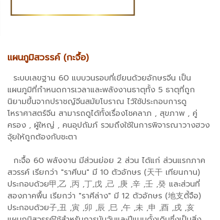
แผนภูมิสวรรค์ (กะจื้อ)
ระบบเลขฐาน 60 แบบวนรอบที่เขียนด้วยอักษรจีน เป็น
แผนภูมิที่กำหนดการเวลาและพลังงานธาตุทั้ง 5 ธาตุที่ถูก
นิยามขึ้นจากปราชญ์จีนสมัยโบราณ ไว้ใช้ประกอบการดู
โหราศาสตร์จีน สามารถดูได้ทั้งเรื่องโชคลาภ , สุขภาพ , คู่
ครอง , ผู้ใหญ่ , คนอุปถัมภ์ รวมถึงใช้ในการพิจารณาวางฮวง
จุ้ยให้ถูกต้องกับชะตา
กะจื้อ 60 พลังงาน มีส่วนย่อย 2 ส่วน ได้แก่ ส่วนแรกภาค
สวรรค์ เรียกว่า "ราศีบน" มี 10 ตัวอักษร (天干 เทียนกาน)
ประกอบด้วย甲,乙 ,丙 ,丁,戊 ,己 ,庚 ,辛 ,壬 ,癸 และส่วนที่
สองภาคพื้น เรียกว่า "ราศีล่าง" มี 12 ตัวอักษร (地支ตี้จือ)
ประกอบด้วย子,丑 ,寅 ,卯 ,辰 ,巳 ,午 ,未 ,申 ,酉 ,戌 ,亥
แผนภูมิสวรรค์ใช้สำหรับการนับวันและปีแบบดั้งเดิมซึ่งเป็นสิ่ง