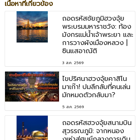
เนื้อหาที่เกี่ยวข้อง
ถอดรหัสชัยภูมิฮวงจุ้ย
พระบรมมหาราชวัง: ท้อง
มังกรแม่น้ำเจ้าพระยา และ
การวางผังเมืองหลวง |
ซินแสอาณัติ
3 ส.ค. 2569
ไขปริศนาฮวงจุ้ยคาสิโน
มาเก๊า! ปมลึกลับที่คนเล่น
มักหมดตัวกลับมา?
5 ส.ค. 2569
ถอดรหัสฮวงจุ้ยสนามบิน
สุวรรณภูมิ: จากหนอง
งูเห่าสู่ศูนย์กลางการเดิน