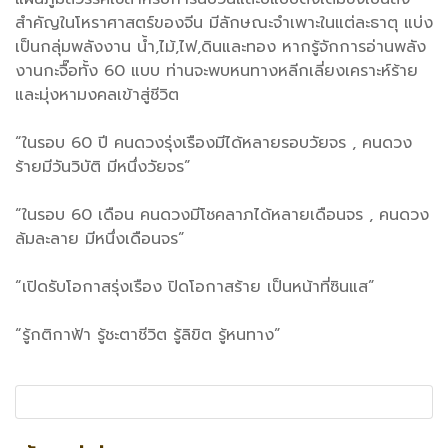
สำคัญในโหราศาสตร์ของจีน มีลักษณะจำเพาะในแต่ละธาตุ แบ่ง
เป็นกลุ่มพลังงาน น้ำ,ไม้,ไฟ,ดินและทอง หากรู้จักการอ่านพลัง
งานกะจื๊อทั้ง 60 แบบ ท่านจะพบหนทางหลีกเลี่ยงเคราะห์ร้าย
และมุ่งหามงคลเข้าสู่ชีวิต
“ในรอบ 60 ปี คนดวงรุ่งเรืองมีได้หลายรอบวัยจร , คนดวง
ร้ายมีวันวิบัติ มีหนึ่งวัยจร”
“ในรอบ 60 เดือน คนดวงมีโชคลาภได้หลายเดือนจร , คนดวง
ล้มละลาย มีหนึ่งเดือนจร”
“เปิดรับโอกาสรุ่งเรือง ปิดโอกาสร้าย เป็นหน้าที่ซินแส”
“รู้กติกาฟ้า รู้ชะตาชีวิต รู้ลิขิต รู้หนทาง”