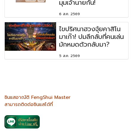
มุมเจ้านายกัน!
6 ส.ค. 2569
ไขปริศนาฮวงจุ้ยคาสิโน
มาเก๊า! ปมลึกลับที่คนเล่น
มักหมดตัวกลับมา?
5 ส.ค. 2569
ซินแสอาณัติ FengShui Master
สามารถติดต่อซินแสได้ที่