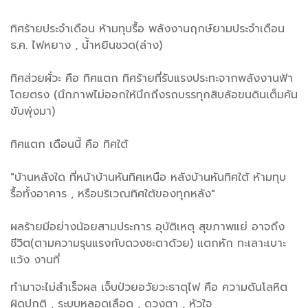
ทิศร้ายประจำเดือน ห้ามทุบรื้อ พลังงานฤกษ์ยามประจำเดือน
ธ.ค. ไฟหยาง , น้ำหยินชวด(ล่าง)
ทิศส่วยผั่วะ คือ ทิศแตก ทิศร้ายที่รับแรงประทะจากพลังงานฟ้า
โดยตรง (นึกภาพไม่ออกให้นึกถึงรถบรรทุกสิบล้อขนดินเต็มคัน
ขับพุ่งมา)
ทิศแตก เดือนนี้ คือ ทิศใต้
"บ้านหลังใด ที่หน้าบ้านหันทิศเหนือ หลังบ้านหันทิศใต้ ห้ามทุบ
รื้อทั้งอาคาร , หรือบริเวณทิศใต้ของทุกหลัง"
ผลร้ายมีอย่างน้อยสามประการ อุบัติเหตุ สุขภาพแย่ อาจถึง
ชีวิต(ตามความรุนแรงกับดวงชะตาด้วย) แตกหัก ทะเลาะเบาะ
แว้ง งานที่
ทำมาจะไม่สำเร็จผล เจ็บป่วยอวัยวะธาตุไฟ คือ ความดันโลหิต
ผิดปกติ , ระบบหลอดเลือด , ดวงตา , หัวใจ