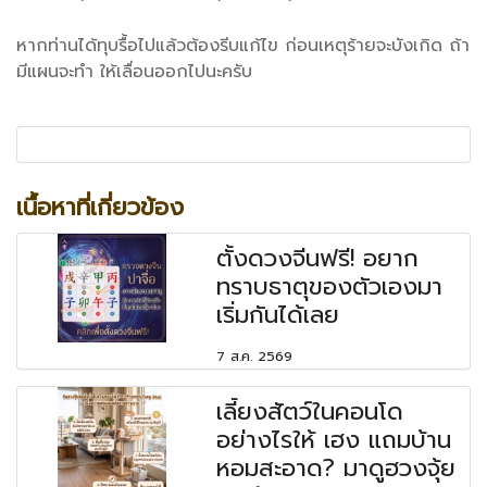
หากท่านได้ทุบรื้อไปแล้วต้องรีบแก้ไข ก่อนเหตุร้ายจะบังเกิด ถ้า
มีแผนจะทำ ให้เลื่อนออกไปนะครับ
เนื้อหาที่เกี่ยวข้อง
ตั้งดวงจีนฟรี! อยาก
ทราบธาตุของตัวเองมา
เริ่มกันได้เลย
7 ส.ค. 2569
เลี้ยงสัตว์ในคอนโด
อย่างไรให้ เฮง แถมบ้าน
หอมสะอาด? มาดูฮวงจุ้ย