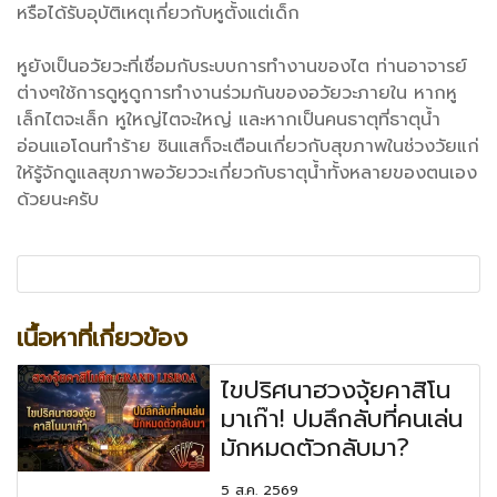
หรือได้รับอุบัติเหตุเกี่ยวกับหูตั้งแต่เด็ก
หูยังเป็นอวัยวะที่เชื่อมกับระบบการทำงานของไต ท่านอาจารย์
ต่างๆใช้การดูหูดูการทำงานร่วมกันของอวัยวะภายใน หากหู
เล็กไตจะเล็ก หูใหญ่ไตจะใหญ่ และหากเป็นคนธาตุที่ธาตุน้ำ
อ่อนแอโดนทำร้าย ซินแสก็จะเตือนเกี่ยวกับสุขภาพในช่วงวัยแก่
ให้รู้จักดูแลสุขภาพอวัยววะเกี่ยวกับธาตุน้ำทั้งหลายของตนเอง
ด้วยนะครับ
เนื้อหาที่เกี่ยวข้อง
ไขปริศนาฮวงจุ้ยคาสิโน
มาเก๊า! ปมลึกลับที่คนเล่น
มักหมดตัวกลับมา?
5 ส.ค. 2569