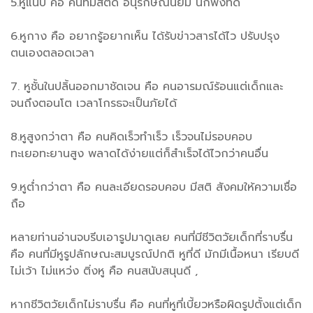
5.หูแนบ คือ คนที่มีสติดี อนุรักษณ์นิยม นักฟังที่ดี
6.หูกาง คือ อยากรู้อยากเห็น ได้รับข่าวสารได้ไว ปรับปรุง
ตนเองตลอดเวลา
7. หูชั้นในปลิ้นออกมาชัดเจน คือ คนอารมณ์ร้อนแต่เด็กและ
จนถึงตอนโต เวลาโกรธจะเป็นภัยได้
8.หูสูงกว่าตา คือ คนคิดเร็วทำเร็ว เร็วจนไม่รอบคอบ
ทะเยอทะยานสูง พลาดได้ง่ายแต่ก็สำเร็จได้ไวกว่าคนอื่น
9.หูต่ำกว่าตา คือ คนละเอียดรอบคอบ มีสติ สังคมให้ความเชื่อ
ถือ
หลายท่านอ่านจบรีบเอารูปมาดูเลย คนที่มีชีวิตวัยเด็กที่ราบรื่น
คือ คนที่มีหูรูปลักษณะสมบูรณ์ปกติ หูที่ดี มักมีเนื้อหนา เรียบดี
ไม่เว้า ไม่แหว่ง ติ่งหู คือ คนสนับสนุนดี ,
หากชีวิตวัยเด็กไม่ราบรื่น คือ คนที่หูที่เบี้ยวหรือผิดรูปตั้งแต่เด็ก