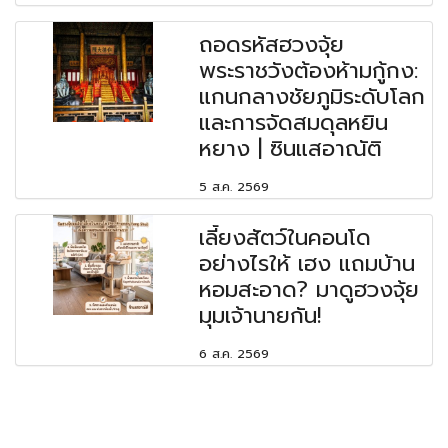
ถอดรหัสฮวงจุ้ย
พระราชวังต้องห้ามกู้กง:
แกนกลางชัยภูมิระดับโลก
และการจัดสมดุลหยิน
หยาง | ซินแสอาณัติ
5 ส.ค. 2569
เลี้ยงสัตว์ในคอนโด
อย่างไรให้ เฮง แถมบ้าน
หอมสะอาด? มาดูฮวงจุ้ย
มุมเจ้านายกัน!
6 ส.ค. 2569