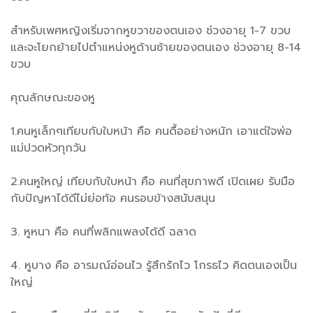
สำหรับเพศหญิงเริ่มจากหูขวาของตนเอง ช่วงอายุ 1-7 ขวบ
และจะโยกย้ายไปตำแหน่งหูด้านซ้ายของตนเอง ช่วงอายุ 8-14
ขวบ
คุณลักษณะของหู
1.คนหูเล็กๆเทียบกับใบหน้า คือ คนดื้ออย่างหนัก เอาแต่ใจพ่อ
แม่ปวดหัวทุกวัน
2.คนหูใหญ่ เทียบกับใบหน้า คือ คนที่สุขภาพดี เปิดเผย รับมือ
กับปัญหาได้ดีไม่ย่อท้อ คนรอบข้างสนับสนุน
3. หูหนา คือ คนที่พลิกแพลงได้ดี ฉลาด
4. หูบาง คือ อารมณ์อ่อนไว รู้สึกรักไว โกรธไว คิดตนเองเป็น
ใหญ่