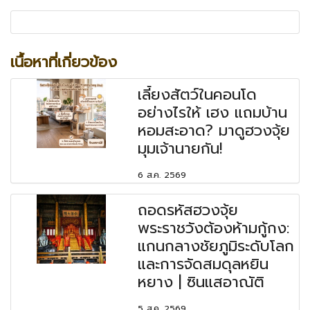
เนื้อหาที่เกี่ยวข้อง
เลี้ยงสัตว์ในคอนโด
อย่างไรให้ เฮง แถมบ้าน
หอมสะอาด? มาดูฮวงจุ้ย
มุมเจ้านายกัน!
6 ส.ค. 2569
ถอดรหัสฮวงจุ้ย
พระราชวังต้องห้ามกู้กง:
แกนกลางชัยภูมิระดับโลก
และการจัดสมดุลหยิน
หยาง | ซินแสอาณัติ
5 ส.ค. 2569