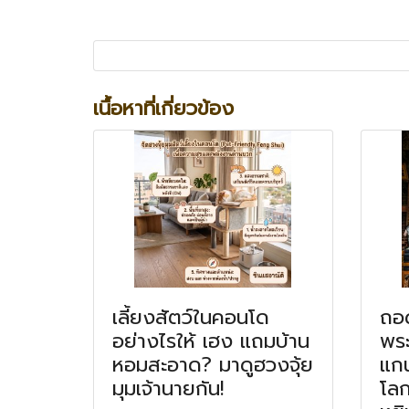
เนื้อหาที่เกี่ยวข้อง
เลี้ยงสัตว์ในคอนโด
ถอด
อย่างไรให้ เฮง แถมบ้าน
พระ
หอมสะอาด? มาดูฮวงจุ้ย
แกน
มุมเจ้านายกัน!
โลก