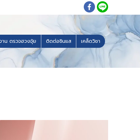
งาน ตรวจฮวงจุ้ย
ติดต่อซินแส
เคล็ดวิชา