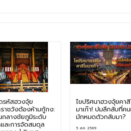
รหัสฮวงจุ้ย
ไขปริศนาฮวงจุ้ยคาสิ
ราชวังต้องห้ามกู้กง:
มาเก๊า! ปมลึกลับที่คน
กลางชัยภูมิระดับ
มักหมดตัวกลับมา?
และการจัดสมดุล
5 ส.ค. 2569