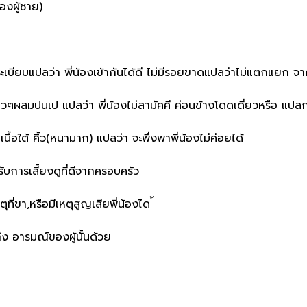
้องผู้ชาย)
ระเบียบแปลว่า พี่น้องเข้ากันได้ดี ไม่มีรอยขาดแปลว่าไม่แตกแยก จา
นๆยาวๆผสมปนเป แปลว่า
พี่น้องไม่สามัคคี ค่อนข้างโดดเดี่ยวหรือ 
นื้อใต้ คิ้ว(หนามาก) แปลว่า จะพึ่งพาพี่น้องไม่ค่อยได้
รับการเลี้ยงดูที่ดีจากครอบครัว
ี่ขา,หรือมีเหตุสูญเสียพี่น้องได ้
ถึง อารมณ์ของผู้นั้นด้วย