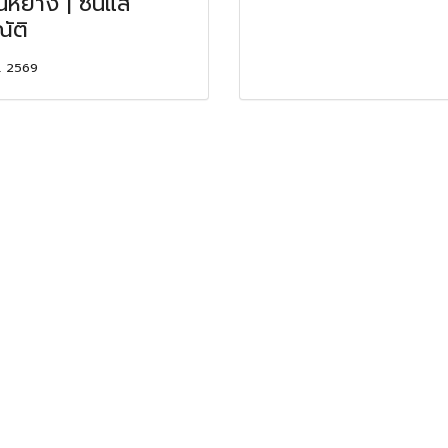
นหยาง | ซินแส
ัติ
. 2569