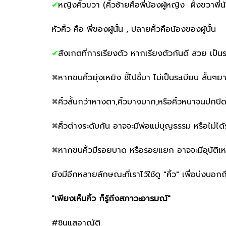
✔
หญิงคิ้วขวา (คิ้วซ้ายคือพี่น้องผู้หญิง ฝั่งขวาพี่น
หัวคิ้ว คือ พี่ของผู้นั้น , ปลายคิ้วคือน้องของผู้นั้น
✔
สังเกตที่การเรียงตัว หากเรียงตัวกันดี สวย เป็น
✖
หากขนคิ้วยุ่งเหยิง ชี้ไปชี้มา ไม่เป็นระเบียบ สั้
✖
คิ้วสั้นกว่าหางตา,คิ้วบางมาก,หรือคิ้วหนาจนปกปิดเ
✖
คิ้วต่างระดับกัน อาจจะมีพ่อแม่บุญธรรม หรือไม่ได้
✖
หากขนคิ้วมีรอยบาด หรือรอยแยก อาจจะมีอุบัติเหตุท
ยังมีอีกหลายลักษณะที่เราไว้ใช้ดู "คิ้ว" เพื่อบ่งบอก
"เพียงเห็นคิ้ว ก็รู้ถึงสภาวะอารมณ์"
#ซินแสอาณัติ