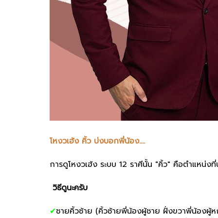
โหงวเฮ้ง คิ้ว บ่งบอกพี่น้อง....
การดูโหงวเฮ้ง ระบบ 12 ราศีนั้น "คิ้ว" คือตำแหน่ง
วิธีดูนะครับ
✔
ชายคิ้วซ้าย (คิ้วซ้ายพี่น้องผู้ชาย ฝั่งขวาพี่น้องผู