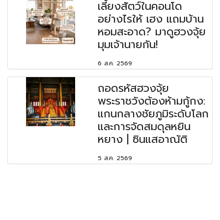
เลี้ยงสัตว์ในคอนโด
อย่างไรให้ เฮง แถมบ้าน
หอมสะอาด? มาดูฮวงจุ้ย
มุมเจ้านายกัน!
6 ส.ค. 2569
ถอดรหัสฮวงจุ้ย
พระราชวังต้องห้ามกู้กง:
แกนกลางชัยภูมิระดับโลก
และการจัดสมดุลหยิน
หยาง | ซินแสอาณัติ
5 ส.ค. 2569