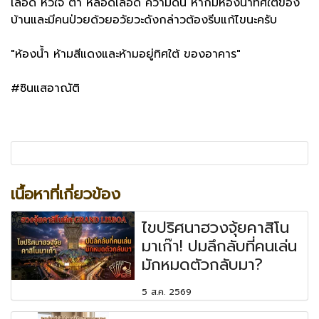
เลือด หัวใจ ตา หลอดเลือด ความดัน หากมีห้องน้ำทิศใต้ของ
บ้านและมีคนป่วยด้วยอวัยวะดังกล่าวต้องรีบแก้ไขนะครับ
"ห้องน้ำ ห้ามสีแดงและห้ามอยู่ทิศใต้ ของอาคาร"
#ซินแสอาณัติ
เนื้อหาที่เกี่ยวข้อง
ไขปริศนาฮวงจุ้ยคาสิโน
มาเก๊า! ปมลึกลับที่คนเล่น
มักหมดตัวกลับมา?
5 ส.ค. 2569