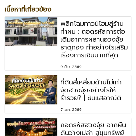
เนื้อหาที่เกี่ยวข้อง
พลิกโฉมทาวน์โฮมสู่ร้าน
ทำผม : ถอดรหัสการต่อ
เติมอาคารผสานฮวงจุ้ย
ธาตุทอง ทำอย่างไรเสริม
เรื่องการเงินมากที่สุด
9 มิ.ย. 2569
ที่ดินสี่เหลี่ยมด้านไม่เท่า
จัดฮวงจุ้ยอย่างไรให้
ร่ำรวย? | ซินแสอาณัติ
7 ส.ค. 2569
ถอดรหัสฮวงจุ้ย จากผืน
ดินว่างเปล่า สู่ขุมทรัพย์