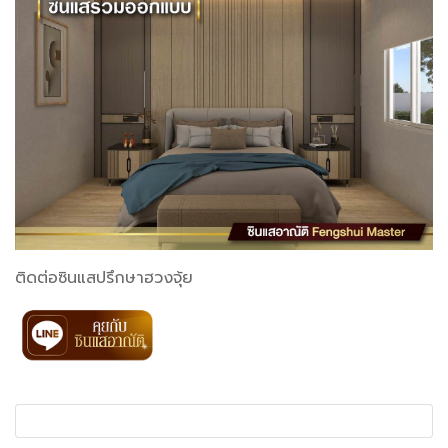
ติดต่อซินแสปรึกษาฮวงจุ้ย