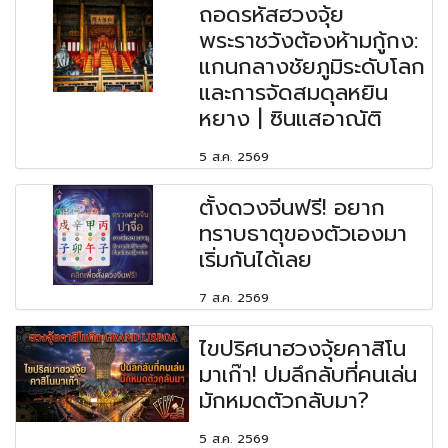
ถอดรหัสฮวงจุ้ย
พระราชวังต้องห้ามกู้กง:
แกนกลางชัยภูมิระดับโลก
และการจัดสมดุลหยิน
หยาง | ซินแสอาณัติ
5 ส.ค. 2569
ตั้งดวงจีนฟรี! อยาก
ทราบธาตุของตัวเองมา
เริ่มกันได้เลย
7 ส.ค. 2569
ไขปริศนาฮวงจุ้ยคาสิโน
มาเก๊า! ปมลึกลับที่คนเล่น
มักหมดตัวกลับมา?
5 ส.ค. 2569