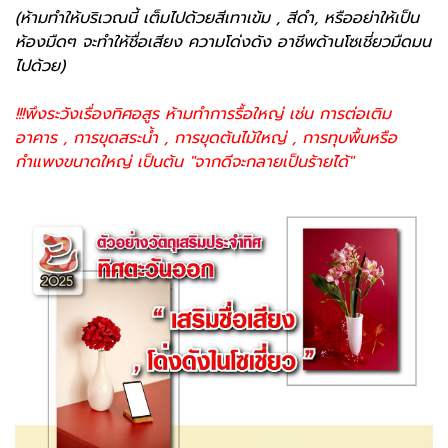
(ห้ามทำให้บริเวณนี้ เต็มไปด้วยสีเทาเข้ม , สีดำ, หรืออย่าให้เป็น
ห้องมืดๆ จะทำให้ชื่อเสียง ความโด่งดัง อาชีพด้านโซเชี่ยวมืดมน
ไปด้วย)
!!!พึงระวังเรื่องทิศอสูร ห้ามทำการรื้อใหญ่ เช่น การต่อเติม
อาคาร , การขุดสระน้ำ , การขุดต้นไม้ใหญ่ , การทุบพื้นหรือ
กำแพงขนาดใหญ่ เป็นต้น "จากดีจะกลายเป็นร้ายได้"