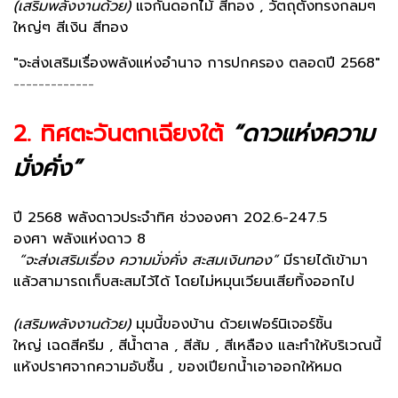
(เสริมพลังงานด้วย)
แจกันดอกไม้ สีทอง , วัตถุตั้งทรงกลมๆ
ใหญ่ๆ สีเงิน สีทอง
"จะส่งเสริมเรื่องพลังแห่งอำนาจ การปกครอง ตลอดปี 2568"
-------------
2. ทิศตะวันตกเฉียงใต้
“ดาวแห่งความ
มั่งคั่ง”
ปี 2568 พลังดาวประจำทิศ ช่วงองศา 202.6-247.5
องศา พลังแห่งดาว 8
“จะส่งเสริมเรื่อง ความมั่งคั่ง สะสมเงินทอง”
มีรายได้เข้ามา
แล้วสามารถเก็บสะสมไว้ได้ โดยไม่หมุนเวียนเสียทิ้งออกไป
(เสริมพลังงานด้วย)
มุมนี้ของบ้าน ด้วยเฟอร์นิเจอร์ชิ้น
ใหญ่ เฉดสีครีม , สีน้ำตาล , สีส้ม , สีเหลือง และทำให้บริเวณนี้
แห้งปราศจากความอับชื้น , ของเปียกน้ำเอาออกให้หมด