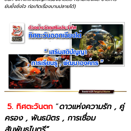
ยับยั้งชั่งใจ ก่อเกิดเรื่องบานปลายได้)
5. ทิศตะวันตก
“
ดาวแห่งความรัก , คู่
ครอง , พันธมิตร , การเชื่อม
สัมพันธไมตรี”