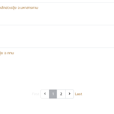
หลักฮวงจุ้ย จ.มหาสารคาม
้ย จ.กทม
First
1
2
Last