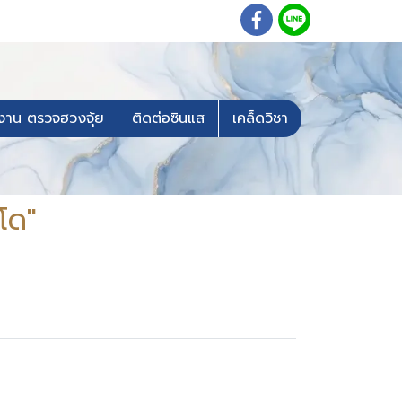
งาน ตรวจฮวงจุ้ย
ติดต่อซินแส
เคล็ดวิชา
โด"