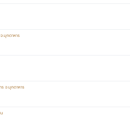
 จ.มุกดาหาร
กร จ.มุกดาหาร
่น