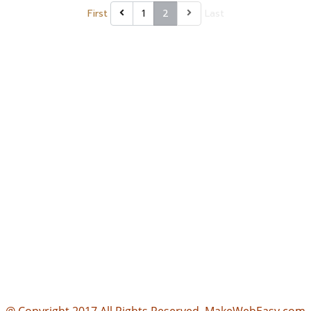
First
1
2
Last