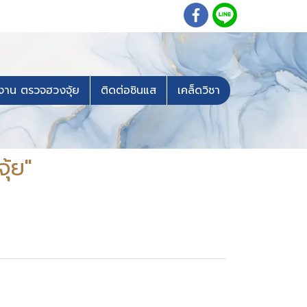
งาน ตรวจฮวงจุ้ย
ติดต่อซินแส
เคล็ดวิชา
ุ้ย"