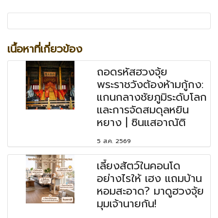
เนื้อหาที่เกี่ยวข้อง
ถอดรหัสฮวงจุ้ย
พระราชวังต้องห้ามกู้กง:
แกนกลางชัยภูมิระดับโลก
และการจัดสมดุลหยิน
หยาง | ซินแสอาณัติ
5 ส.ค. 2569
เลี้ยงสัตว์ในคอนโด
อย่างไรให้ เฮง แถมบ้าน
หอมสะอาด? มาดูฮวงจุ้ย
มุมเจ้านายกัน!