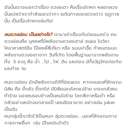
ดังนั้นเราจะบอกว่าเรื่อง ดวงชะตา คือเรื่องโกหก หลอกลวง
นั้นแปลว่าเรากำลังมองว่ากา รเดินทางของดวงดาว ฤดูกาล
นั้น เป็นเรื่องโกหกเช่นกัน!
คนดวงอ่อน เป็นอย่างไร?
เรามาเข้าเรื่องกันก่อนนะคร ับ คน
ดวงอ่อนคือ บุคคลที่มีพลังงานดวงชะตาอ่ อนแอ ในวิชา
โหราศาสตร์จีน โป๊ยหยี่สี่เถี่ยว หรือ ระบบปาจื้อ กำหนดระบบ
พลังงานดวงชะตาจาก วันที่เกิด โดยพื้นฐานมาจากพลังงาน
ทั้ง 5 ธาตุ คือ น้ำ , ไม้ , ไฟ ,ดิน และทอง มีทั้งวัฏจักรก่อเกิด
และทำล าย
คนดวงอ่อน มักมีพลังงานดิถีที่อ่อนแรง หากจะมองที่ลักษณะ
นิสัย คือ ขี้กลัว ขี้ตกใจ! มีนิสัยมองโลกแง่ร้าย เกรงกลัวคน
ทำร้าย มองคนรอบข้างเป็นคนใจร้าย โลกสีเทาหรือดำ หรือ
กลัวอย่างหนักจนกลายเป็ นคนจิตอาฆาต อย่างเช่น joker
เป็นต้น
คนกลุ่มนี้เราจัดไว้เป็นคนก ลุ่มดวงอ่อน , มองที่ลักษณะทาง
กายภาพอื่นๆ เช่น มีโรคประจำตัว