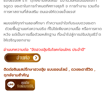
แข็งแรงเพ ราะ "ฤกษ์ยามส่งเสริม" มีจำนวนคนไม่น้อยใช้กา
รดูดว งชะตาในการกำหนดทิศทางธุรกิ จ การทำงาน รวมถึง
การหาสถานที่ส่งเสริม ตนเองให้ดวงแข็งแรง!
ผมขอให้ทุกท่านลองศึกษา ทำความเข้าใจกับระบบดวงชะตา
ด้วยพื้นฐานแห่งความจริง ที่ไม่ใช่เพียงความเชื่อ หรือการคาด
หวัง แต่เป็นการเชื่อด้วยหลักฐาน ที่จะนำไปสู่การปรับปรุงชีว ิต
ให้เจริญงอกงาม
อ่านบทความต่อ "จัดฮวงจุ้ยรับโชคก่อนใคร ประจำปี"
ติดต่อซินแสปรึกษาฮวงจุ้ย แบบออนไลน์ , ดวงชะตาชีวิต ,
ฤกษ์ยามสำคัญ