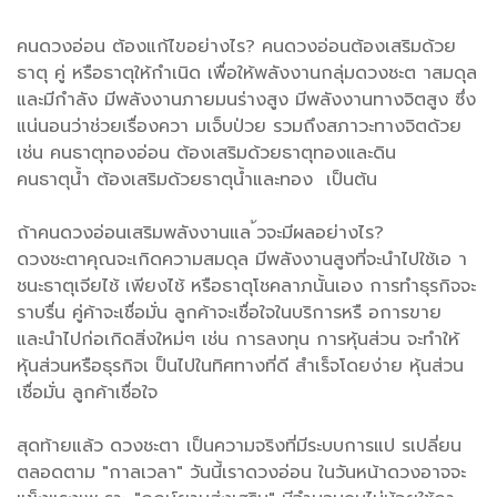
คนดวงอ่อน ต้องแก้ไขอย่างไร? คนดวงอ่อนต้องเสริมด้วย
ธาตุ คู่ หรือธาตุให้กำเนิด เพื่อให้พลังงานกลุ่มดวงชะต าสมดุล
และมีกำลัง มีพลังงานภายมนร่างสูง มีพลังงานทางจิตสูง ซึ่ง
แน่นอนว่าช่วยเรื่องควา มเจ็บป่วย รวมถึงสภาวะทางจิตด้วย
เช่น คนธาตุทองอ่อน ต้องเสริมด้วยธาตุทองและดิน
คนธาตุน้ำ ต้องเสริมด้วยธาตุน้ำและทอง เป็นต้น
ถ้าคนดวงอ่อนเสริมพลังงานแล ้วจะมีผลอย่างไร?
ดวงชะตาคุณจะเกิดความสมดุล มีพลังงานสูงที่จะนำไปใช้เอ า
ชนะธาตุเจียไช้ เพียงไช้ หรือธาตุโชคลาภนั้นเอง การทำธุรกิจจะ
ราบรื่น คู่ค้าจะเชื่อมั่น ลูกค้าจะเชื่อใจในบริการหรื อการขาย
และนำไปก่อเกิดสิ่งใหม่ๆ เช่น การลงทุน การหุ้นส่วน จะทำให้
หุ้นส่วนหรือธุรกิจเ ป็นไปในทิศทางที่ดี สำเร็จโดยง่าย หุ้นส่วน
เชื่อมั่น ลูกค้าเชื่อใจ
สุดท้ายแล้ว ดวงชะตา เป็นความจริงที่มีระบบการแป รเปลี่ยน
ตลอดตาม "กาลเวลา" วันนี้เราดวงอ่อน ในวันหน้าดวงอาจจะ