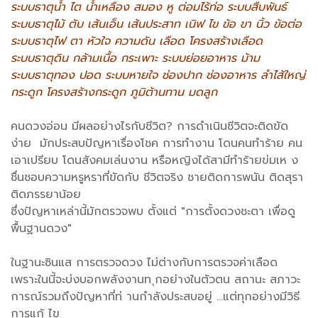
ระบบธาตุน้ำ ไต น้ำเหลือง สมอง หู ต่อมไร้ท่อ ระบบสืบพันธ์
ระบบธาตุไม้ ตับ เส้นเอ็น เส้นประสาท เนิฟ ไข ข้อ ขา นิ้ว ข้อต่อ
ระบบธาตุไฟ ตา หัวใจ ความดัน เลือด โครงสร้างเลือด
ระบบธาตุดิน กล้ามเนื้อ กระเพาะ ระบบย่อยอาหาร ม้าม
ระบบธาตุทอง ปอด ระบบหายใจ ช่องปาก ช่องอาหาร ลำไส้ใหญ่
กระดูก โครงสร้างกระดูก ภูมิต้านทาน มดลูก
คนดวงอ่อน มีผลอย่างไรกับชีวิต? การดำเนินชีวิตจะติดขัด
ง่าย มักประสบปัญหาเรื่องโชค การทำงาน โดนคนทำร้าย คน
เอาเปรียบ โดนสังคมเล่นงาน หรือหญิงได้สามีทำร้ายข่มเห ง
ชื่นชอบความหรูหราที่ขัดกับ ชีวิตจริง ชายติดการพนัน ติดสุรา
ติดภรรยาน้อย
ซึ่งปัญหาเหล่านี้มักตรวจพบ ตั้งแต่ "การตั้งดวงชะตา เพื่อดู
พื้นฐานดวง"
ในฐานะซินแส การตรวจดวง ไม่ต่างกับการตรวจค่าเลือด
เพราะในนี้จะบ่งบอกพลังงานท ุกอย่างในตัวตน สถานะ สภาวะ
การณ์รวมถึงปัญหาที่ท่ านกำลังประสบอยู่ ...แต่ทุกอย่างมีวิธี
การแก้ ไข