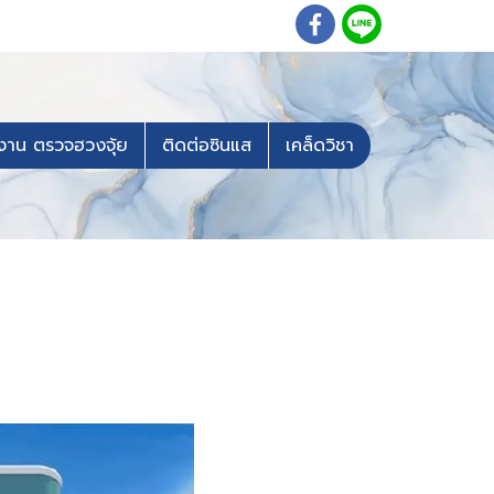
งาน ตรวจฮวงจุ้ย
ติดต่อซินแส
เคล็ดวิชา