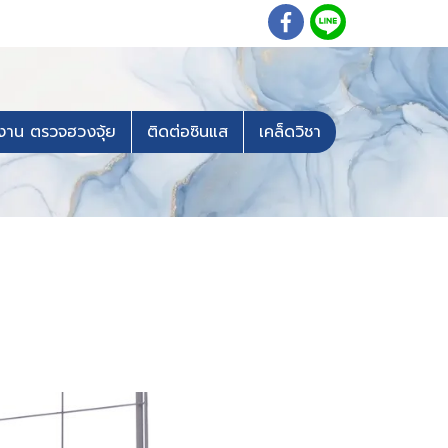
งาน ตรวจฮวงจุ้ย
ติดต่อซินแส
เคล็ดวิชา